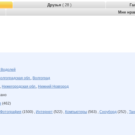
Друзья
( 28 )
Га
Мне нра
я
Водолей
олгоградская обл.
,
Волгоград
,
Нижегородская обл.
,
Нижний Новгород
зано
е
(462)
Фотография
(1500) ,
Интернет
(522) ,
Компьютеры
(563) ,
Сноуборд
(252) ,
Та