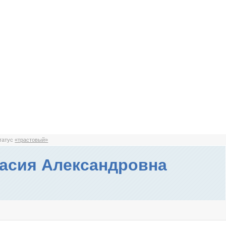
статус
«трастовый»
асия Александровна