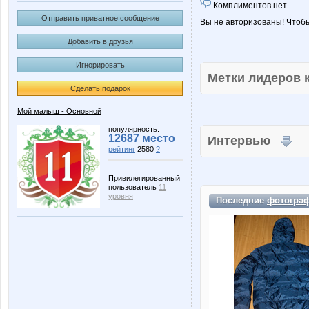
Комплиментов нет.
Отправить приватное сообщение
Вы не авторизованы! Чтоб
Добавить в друзья
Игнорировать
Метки лидеров
Сделать подарок
Мой малыш - Основной
популярность:
12687 место
Интервью
рейтинг
2580
?
Привилегированный
пользователь
11
уровня
Последние
фотогра