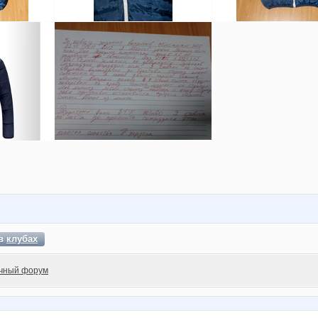
 в
клубах
чный форум