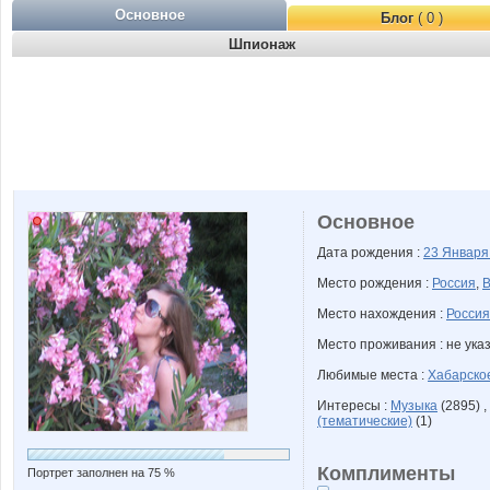
Основное
Блог
( 0 )
Шпионаж
Основное
Дата рождения :
23 Январ
Место рождения :
Россия
,
В
Место нахождения :
Россия
Место проживания : не ука
Любимые места :
Хабарско
Интересы :
Музыка
(2895) ,
(тематические)
(1)
Комплименты
Портрет заполнен на 75 %