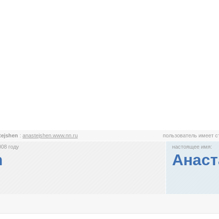
tejshen
:
anastejshen.www.nn.ru
пользователь имеет 
008 году
настоящее имя:
n
Анаст