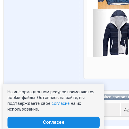
На информационном ресурсе применяются
Статистика портрета:
anastejshen состоит
cookie-файлы. Оставаясь на сайте, вы
подтверждаете свое
сейчас просматривают портрет - 0
согласие
на их
использование.
зарегистрированные пользователи
Да
посетившие портрет за 7 дней - 0
Согласен