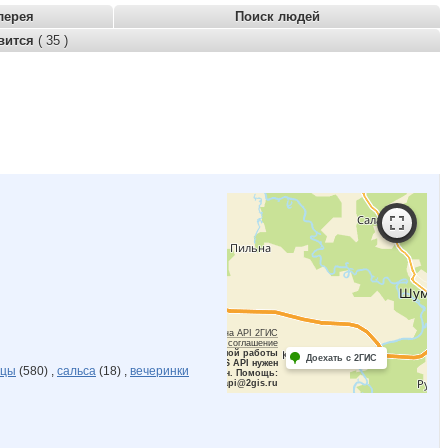
лерея
Поиск людей
вится
( 35 )
Работает на API 2ГИС
Лицензионное соглашение
Для корректной работы
Доехать с 2ГИС
Raster JS API нужен
нцы
(580) ,
сальса
(18) ,
вечеринки
ключ. Помощь:
api@2gis.ru